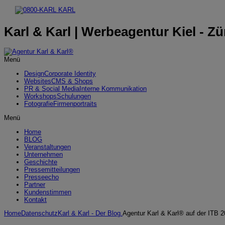
Karl & Karl | Werbeagentur Kiel - Zü
Menü
Design
Corporate Identity
Websites
CMS & Shops
PR & Social Media
Interne Kommunikation
Workshops
Schulungen
Fotografie
Firmenportraits
Menü
Home
BLOG
Veranstaltungen
Unternehmen
Geschichte
Pressemitteilungen
Presseecho
Partner
Kundenstimmen
Kontakt
Home
Datenschutz
Karl & Karl - Der Blog.
Agentur Karl & Karl® auf der ITB 