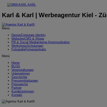
Karl & Karl | Werbeagentur Kiel - Zü
Menü
Design
Corporate Identity
Websites
CMS & Shops
PR & Social Media
Interne Kommunikation
Workshops
Schulungen
Fotografie
Firmenportraits
Menü
Home
BLOG
Veranstaltungen
Unternehmen
Geschichte
Pressemitteilungen
Presseecho
Partner
Kundenstimmen
Kontakt