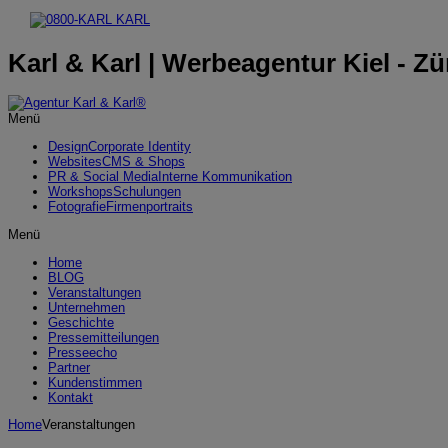
Karl & Karl | Werbeagentur Kiel - Zü
Menü
Design
Corporate Identity
Websites
CMS & Shops
PR & Social Media
Interne Kommunikation
Workshops
Schulungen
Fotografie
Firmenportraits
Menü
Home
BLOG
Veranstaltungen
Unternehmen
Geschichte
Pressemitteilungen
Presseecho
Partner
Kundenstimmen
Kontakt
Home
Veranstaltungen