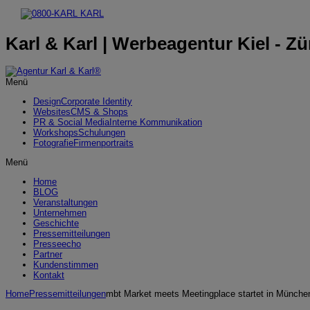
Karl & Karl | Werbeagentur Kiel - Zü
Menü
Design
Corporate Identity
Websites
CMS & Shops
PR & Social Media
Interne Kommunikation
Workshops
Schulungen
Fotografie
Firmenportraits
Menü
Home
BLOG
Veranstaltungen
Unternehmen
Geschichte
Pressemitteilungen
Presseecho
Partner
Kundenstimmen
Kontakt
Home
Pressemitteilungen
mbt Market meets Meetingplace startet in Münche