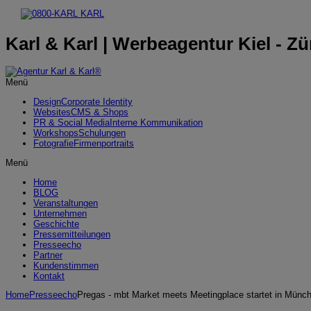
Karl & Karl | Werbeagentur Kiel - Zü
Menü
Design
Corporate Identity
Websites
CMS & Shops
PR & Social Media
Interne Kommunikation
Workshops
Schulungen
Fotografie
Firmenportraits
Menü
Home
BLOG
Veranstaltungen
Unternehmen
Geschichte
Pressemitteilungen
Presseecho
Partner
Kundenstimmen
Kontakt
Home
Presseecho
Pregas - mbt Market meets Meetingplace startet in Münc