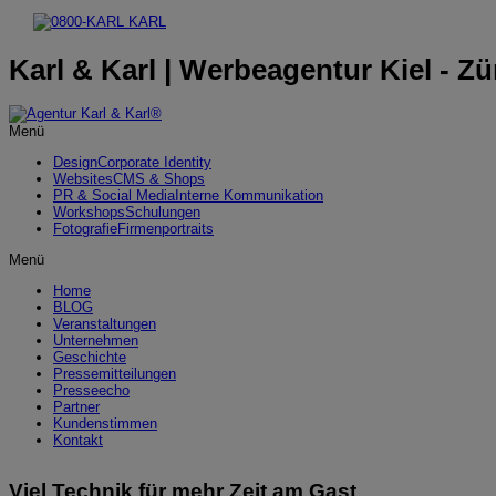
Karl & Karl | Werbeagentur Kiel - Zü
Menü
Design
Corporate Identity
Websites
CMS & Shops
PR & Social Media
Interne Kommunikation
Workshops
Schulungen
Fotografie
Firmenportraits
Menü
Home
BLOG
Veranstaltungen
Unternehmen
Geschichte
Pressemitteilungen
Presseecho
Partner
Kundenstimmen
Kontakt
Viel Technik für mehr Zeit am Gast