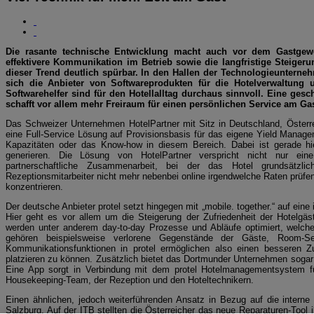
Die rasante technische Entwicklung macht auch vor dem Gastgewe
effektivere Kommunikation im Betrieb sowie die langfristige Steiger
dieser Trend deutlich spürbar. In den Hallen der Technologieunterneh
sich die Anbieter von Softwareprodukten für die Hotelverwaltung 
Softwarehelfer sind für den Hotellalltag durchaus sinnvoll. Eine ges
schafft vor allem mehr Freiraum für einen persönlichen Service am Gas
Das Schweizer Unternehmen HotelPartner mit Sitz in Deutschland, Österre
eine Full-Service Lösung auf Provisionsbasis für das eigene Yield Manageme
Kapazitäten oder das Know-how in diesem Bereich. Dabei ist gerade hie
generieren. Die Lösung von HotelPartner verspricht nicht nur ein
partnerschaftliche Zusammenarbeit, bei der das Hotel grundsätzlic
Rezeptionsmitarbeiter nicht mehr nebenbei online irgendwelche Raten prüfe
konzentrieren.
Der deutsche Anbieter protel setzt hingegen mit „mobile. together.“ auf ei
Hier geht es vor allem um die Steigerung der Zufriedenheit der Hotelgä
werden unter anderem day-to-day Prozesse und Abläufe optimiert, welche 
gehören beispielsweise verlorene Gegenstände der Gäste, Room-Ser
Kommunikationsfunktionen in protel ermöglichen also einen besseren
platzieren zu können. Zusätzlich bietet das Dortmunder Unternehmen sogar 
Eine App sorgt in Verbindung mit dem protel Hotelmanagementsystem fü
Housekeeping-Team, der Rezeption und den Hoteltechnikern.
Einen ähnlichen, jedoch weiterführenden Ansatz in Bezug auf die interne
Salzburg. Auf der ITB stellten die Österreicher das neue Reparaturen-Tool