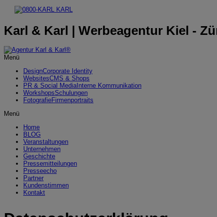
Karl & Karl | Werbeagentur Kiel - Zü
Menü
Design
Corporate Identity
Websites
CMS & Shops
PR & Social Media
Interne Kommunikation
Workshops
Schulungen
Fotografie
Firmenportraits
Menü
Home
BLOG
Veranstaltungen
Unternehmen
Geschichte
Pressemitteilungen
Presseecho
Partner
Kundenstimmen
Kontakt